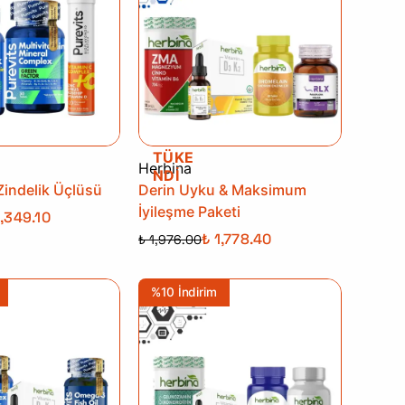
TÜKE
Herbina
NDİ
indelik Üçlüsü
Derin Uyku & Maksimum
İyileşme Paketi
1,349.10
₺ 1,778.40
₺ 1,976.00
%10 İndirim