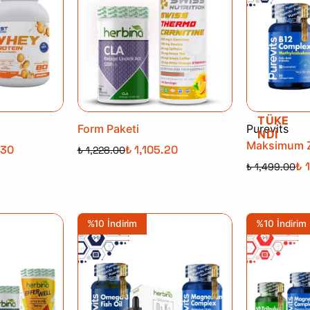
TÜKE
Form Paketi
Purevits
NDİ
Maksimum Z
.30
₺ 1,105.20
₺ 1,228.00
₺ 
₺ 1,499.00
%10 İndirim
%10 İndirim