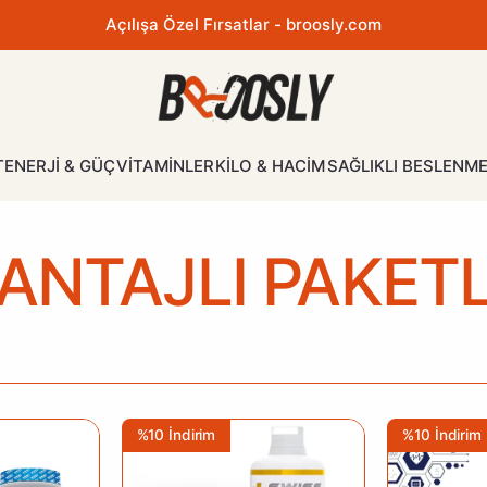
Açılışa Özel Fırsatlar - broosly.com
ATLAR
al
T
ENERJİ & GÜÇ
VİTAMİNLER
KİLO & HACİM
SAĞLIKLI BESLENM
LAR
ANTAJLI PAKET
%10 İndirim
%10 İndirim