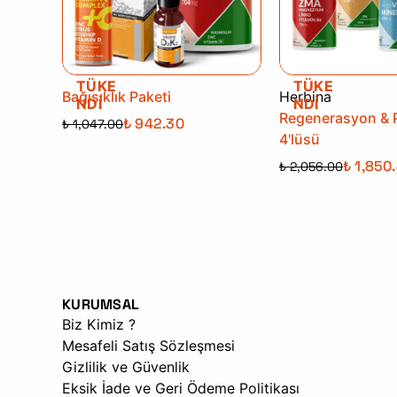
TÜKE
TÜKE
Bağışıklık Paketi
Herbina
NDİ
NDİ
Regenerasyon & 
₺ 942.30
₺ 1,047.00
4'lüsü
₺ 1,850
₺ 2,056.00
KURUMSAL
Biz Kimiz ?
Mesafeli Satış Sözleşmesi
Gizlilik ve Güvenlik
Eksik İade ve Geri Ödeme Politikası