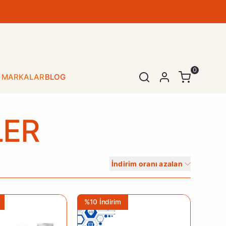
0
E
MARKALAR
BLOG
SEPET
(
0 Ürün
)
LER
Alışveriş sepetinizde hiçbir şey yok.
İndirim oranı azalan
Alışverişe Başla
%10 İndirim