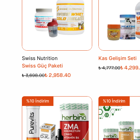
Swiss Nutrition
Kas Gelişim Seti
Swiss Güç Paketi
₺ 4,299
₺ 4,777.00
₺ 2,958.40
₺ 3,698.00
%10 İndirim
%10 İndirim