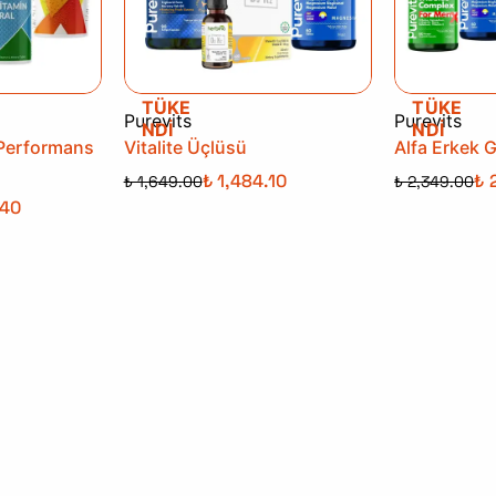
TÜKE
TÜKE
Purevits
Purevits
NDİ
NDİ
Performans
Vitalite Üçlüsü
Alfa Erkek 
₺ 1,484.10
₺ 
₺ 1,649.00
₺ 2,349.00
.40