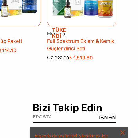
TÜKE
Herbina
NDİ
Güç Paketi
Full Spektrum Eklem & Kemik
Güçlendirici Seti
2,114.10
₺ 1,819.80
₺ 2,022.00
Bizi Takip Edin
TAMAM
Alışveriş deneyiminizi iyileştirmek için