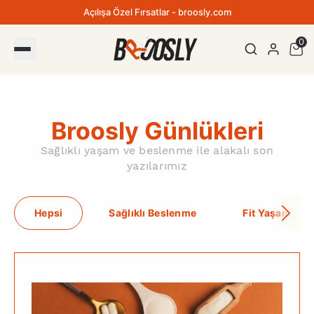
Açılışa Özel Fırsatlar - broosly.com
0
Broosly Günlükleri
Sağlıklı yaşam ve beslenme ile alakalı son
yazılarımız
Hepsi
Sağlıklı Beslenme
Fit Yaşam Reh