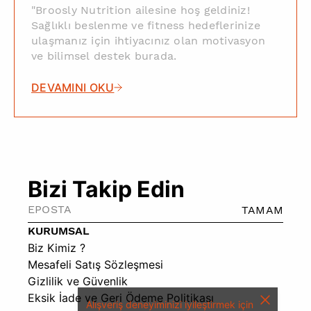
"Broosly Nutrition ailesine hoş geldiniz!
Sağlıklı beslenme ve fitness hedeflerinize
ulaşmanız için ihtiyacınız olan motivasyon
ve bilimsel destek burada.
DEVAMINI OKU
Bizi Takip Edin
TAMAM
KURUMSAL
Biz Kimiz ?
Mesafeli Satış Sözleşmesi
Gizlilik ve Güvenlik
Eksik İade ve Geri Ödeme Politikası
Alışveriş deneyiminizi iyileştirmek için