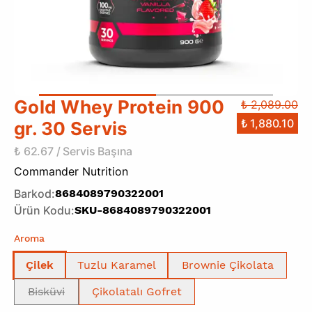
Gold Whey Protein 900
₺ 2,089.00
₺ 1,880.10
gr. 30 Servis
₺ 62.67 / Servis Başına
Commander Nutrition
Barkod
:
8684089790322001
Ürün Kodu
:
SKU-8684089790322001
Aroma
Çilek
Tuzlu Karamel
Brownie Çikolata
Bisküvi
Çikolatalı Gofret