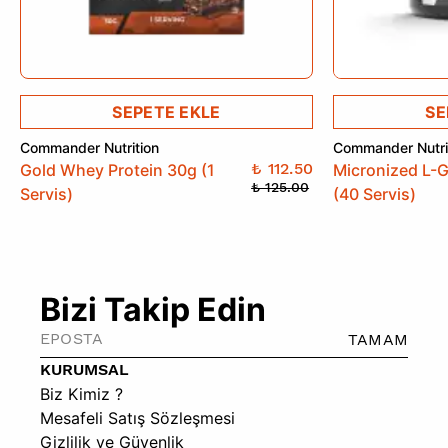
SEPETE EKLE
SE
Commander Nutrition
Commander Nutri
₺ 112.50
Gold Whey Protein 30g (1
Micronized L-
₺ 125.00
Servis)
(40 Servis)
Bizi Takip Edin
TAMAM
KURUMSAL
Biz Kimiz ?
Mesafeli Satış Sözleşmesi
Gizlilik ve Güvenlik