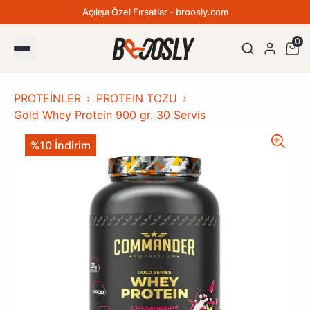
Açılışa Özel Fırsatlar - broosly.com
0
PROTEİNLER
PROTEIN TOZU
Gold Whey Protein 900 gr. 30 Servis
%10 İndirim