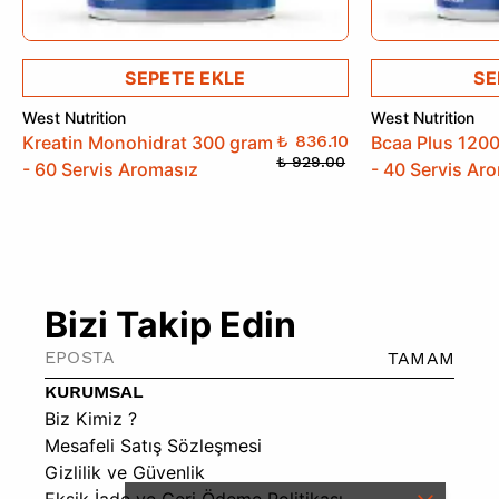
SEPETE EKLE
SE
West Nutrition
West Nutrition
₺ 836.10
Kreatin Monohidrat 300 gram
Bcaa Plus 120
₺ 929.00
- 60 Servis Aromasız
- 40 Servis Ar
Bizi Takip Edin
TAMAM
KURUMSAL
Biz Kimiz ?
Mesafeli Satış Sözleşmesi
Gizlilik ve Güvenlik