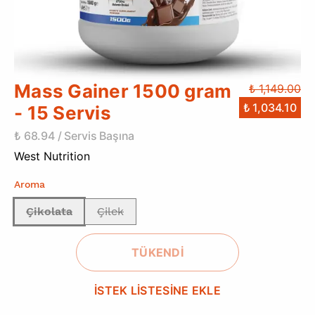
Mass Gainer 1500 gram
₺ 1,149.00
₺ 1,034.10
- 15 Servis
₺ 68.94 / Servis Başına
West Nutrition
Aroma
Çikolata
Çilek
TÜKENDİ
İSTEK LİSTESİNE EKLE