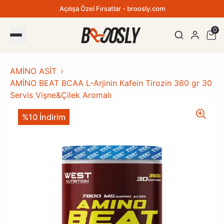
Açılışa Özel Fırsatlar - broosly.com
0
AMİNO ASİT
AMİNO BEAT BCAA L-Arjinin Kafein Tirozin 360 gr 30
Servis Vişne&Çilek Aromalı
%10 İndirim