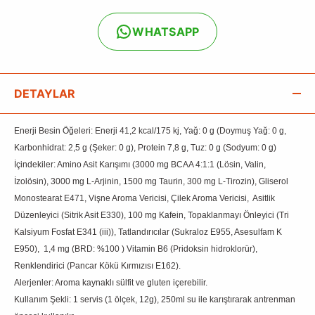
WHATSAPP
DETAYLAR
Enerji Besin Öğeleri: Enerji 41,2 kcal/175 kj, Yağ: 0 g (Doymuş Yağ: 0 g,
Karbonhidrat: 2,5 g (Şeker: 0 g), Protein 7,8 g, Tuz: 0 g (Sodyum: 0 g)
İçindekiler: Amino Asit Karışımı (3000 mg BCAA 4:1:1 (Lösin, Valin,
İzolösin), 3000 mg L-Arjinin, 1500 mg Taurin, 300 mg L-Tirozin), Gliserol
Monostearat E471, Vişne Aroma Vericisi, Çilek Aroma Vericisi, Asitlik
Düzenleyici (Sitrik Asit E330), 100 mg Kafein, Topaklanmayı Önleyici (Tri
Kalsiyum Fosfat E341 (iii)), Tatlandırıcılar (Sukraloz E955, Asesulfam K
E950), 1,4 mg (BRD: %100 ) Vitamin B6 (Pridoksin hidroklorür),
Renklendirici (Pancar Kökü Kırmızısı E162).
Alerjenler: Aroma kaynaklı sülfit ve gluten içerebilir.
Kullanım Şekli: 1 servis (1 ölçek, 12g), 250ml su ile karıştırarak antrenman