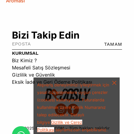
Aroması
Bizi Takip Edin
TAMAM
KURUMSAL
Biz Kimiz ?
Mesafeli Satış Sözleşmesi
Gizlilik ve Güvenlik
Eksik İade ve Geri Ödeme Politikası
Alışveriş deneyiminizi iyileştirmek için
yasal düzenlemelere uygun çerezler
(cookies) kullanıyoruz.
Faturalarda
kullanılmak üzere Kimlik Numaranız
talep edilecektir.
Detaylı
bilgiye
Gizlilik ve Çerez
2025 BROOSLY.COM - Tüm hakları saklıdır
Politikası
sayfamızdan erişebilirsiniz.