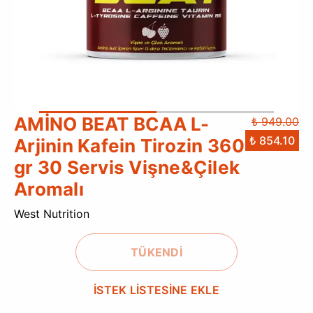
AMİNO BEAT BCAA L-
₺ 949.00
₺ 854.10
Arjinin Kafein Tirozin 360
gr 30 Servis Vişne&Çilek
Aromalı
West Nutrition
TÜKENDİ
İSTEK LİSTESİNE EKLE