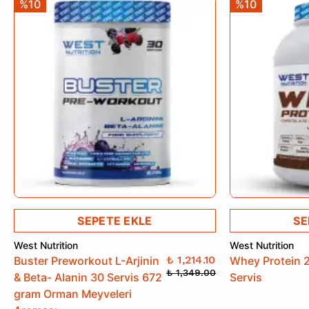
%10
%10
SEPETE EKLE
SE
West Nutrition
West Nutrition
₺ 1,214.10
Buster Preworkout L-Arjinin
Whey Protein 
₺ 1,349.00
& Beta- Alanin 30 Servis 672
Servis
gram Orman Meyveleri