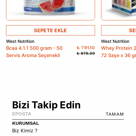
SEPETE EKLE
SE
West Nutrition
West Nutrition
₺ 791.10
Bcaa 4.1.1 500 gram - 50
Whey Protein 
₺ 879.00
Servis Aroma Seçenekli
72 Saşe x 36 gr
Bizi Takip Edin
TAMAM
KURUMSAL
Biz Kimiz ?