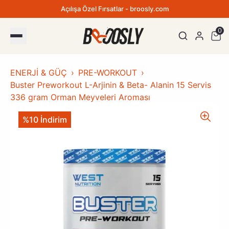
Açılışa Özel Fırsatlar - broosly.com
0
ENERJİ & GÜÇ
PRE-WORKOUT
Buster Preworkout L-Arjinin & Beta- Alanin 15 Servis
336 gram Orman Meyveleri Aroması
%10 İndirim