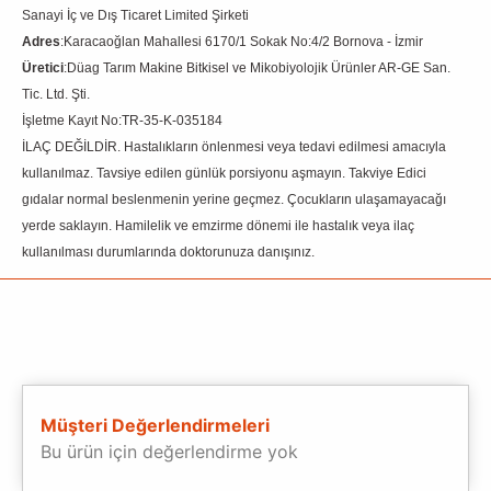
Sanayi İç ve Dış Ticaret Limited Şirketi
Adres
:Karacaoğlan Mahallesi 6170/1 Sokak No:4/2 Bornova - İzmir
Üretici
:Düag Tarım Makine Bitkisel ve Mikobiyolojik Ürünler AR-GE San.
Tic. Ltd. Şti.
İşletme Kayıt No:TR-35-K-035184
İLAÇ DEĞİLDİR. Hastalıkların önlenmesi veya tedavi edilmesi amacıyla
kullanılmaz. Tavsiye edilen günlük porsiyonu aşmayın. Takviye Edici
gıdalar normal beslenmenin yerine geçmez. Çocukların ulaşamayacağı
yerde saklayın. Hamilelik ve emzirme dönemi ile hastalık veya ilaç
kullanılması durumlarında doktorunuza danışınız.
Müşteri Değerlendirmeleri
Bu ürün için değerlendirme yok