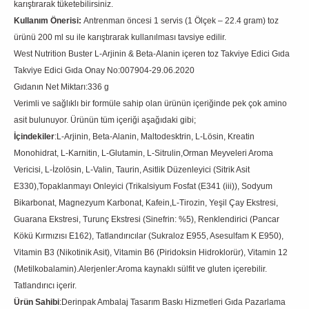
karıştırarak tüketebilirsiniz.
Kullanım Önerisi:
Antrenman öncesi 1 servis (1 Ölçek – 22.4 gram) toz
ürünü 200 ml su ile karıştırarak kullanılması tavsiye edilir.
West Nutrition Buster L-Arjinin & Beta-Alanin içeren toz Takviye Edici Gıda
Takviye Edici Gıda Onay No:007904-29.06.2020
Gıdanın Net Miktarı:336 g
Verimli ve sağlıklı bir formüle sahip olan ürünün içeriğinde pek çok amino
asit bulunuyor. Ürünün tüm içeriği aşağıdaki gibi;
İçindekiler
:L-Arjinin, Beta-Alanin, Maltodesktrin, L-Lösin, Kreatin
Monohidrat, L-Karnitin, L-Glutamin, L-Sitrulin,Orman Meyveleri Aroma
Vericisi, L-İzolösin, L-Valin, Taurin, Asitlik Düzenleyici (Sitrik Asit
E330),Topaklanmayı Onleyici (Trikalsiyum Fosfat (E341 (iii)), Sodyum
Bikarbonat, Magnezyum Karbonat, Kafein,L-Tirozin, Yeşil Çay Ekstresi,
Guarana Ekstresi, Turunç Ekstresi (Sinefrin: %5), Renklendirici (Pancar
Kökü Kırmızısı E162), Tatlandırıcılar (Sukraloz E955, Asesulfam K E950),
Vitamin B3 (Nikotinik Asit), Vitamin B6 (Piridoksin Hidroklorür), Vitamin 12
(Metilkobalamin).Alerjenler:Aroma kaynaklı sülfit ve gluten içerebilir.
Tatlandırıcı içerir.
Ürün Sahibi
:Derinpak Ambalaj Tasarım Baskı Hizmetleri Gıda Pazarlama