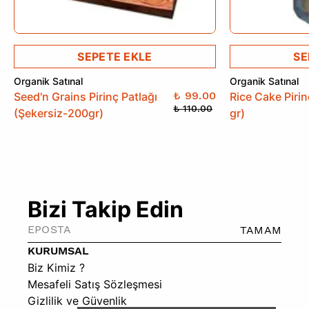
SEPETE EKLE
SE
Organik Satınal
Organik Satınal
₺ 99.00
Seed'n Grains Pirinç Patlağı
Rice Cake Pirin
₺ 110.00
(Şekersiz-200gr)
gr)
Bizi Takip Edin
TAMAM
KURUMSAL
Biz Kimiz ?
Mesafeli Satış Sözleşmesi
Gizlilik ve Güvenlik