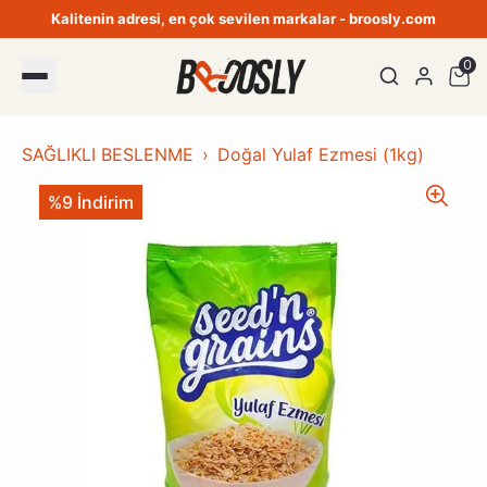
Kalitenin adresi, en çok sevilen markalar - broosly.com
0
SAĞLIKLI BESLENME
Doğal Yulaf Ezmesi (1kg)
%9 İndirim