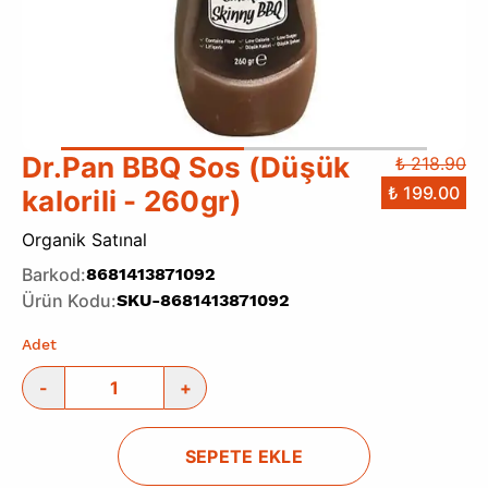
Dr.Pan BBQ Sos (Düşük
₺ 218.90
₺ 199.00
kalorili - 260gr)
Organik Satınal
Barkod
:
8681413871092
Ürün Kodu
:
SKU-8681413871092
Adet
-
+
SEPETE EKLE