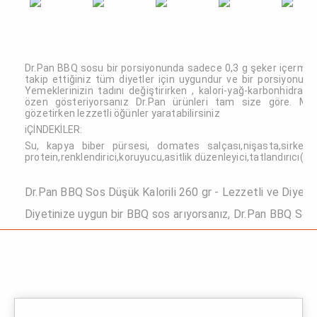
Dr.Pan BBQ sosu bir porsiyonunda sadece 0,3 g şeker içermekte
takip ettiğiniz tüm diyetler için uygundur ve bir porsiyonu sa
Yemeklerinizin tadını değiştirirken , kalori-yağ-karbonhidra
özen gösteriyorsanız Dr.Pan ürünleri tam size göre. Mikr
gözetirken lezzetli öğünler yaratabilirsiniz
iÇİNDEKİLER:
Su, kapya biber pürsesi, domates salçası,nişasta,sirke,baha
protein,renklendirici,koruyucu,asitlik düzenleyici,tatlandırıcı(su
Dr.Pan BBQ Sos Düşük Kalorili 260 gr - Lezzetli ve Diye
Diyetinize uygun bir BBQ sos arıyorsanız, Dr.Pan BBQ Sos 
gr tam size göre! Bu lezzetli sos, sadece 15 kalori içerir v
katkı maddelerini de içermez. Bu sayede, diyetinizi boz
sosu tatmayı sürdürebilirsiniz. Dr.Pan BBQ Sos Düşük Ka
sebze ve diğer yiyeceklerinize eşlik edebilir ve onların 
Ayrıca, bu sos, yüksek kalori içeriği olan soslardan daha
için diyetinizi kolaylaştırmanıza yardımcı olabilir. Dr