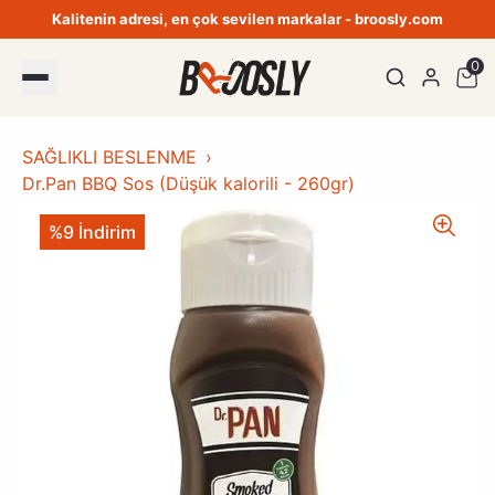
Kalitenin adresi, en çok sevilen markalar - broosly.com
0
SAĞLIKLI BESLENME
Dr.Pan BBQ Sos (Düşük kalorili - 260gr)
%9 İndirim