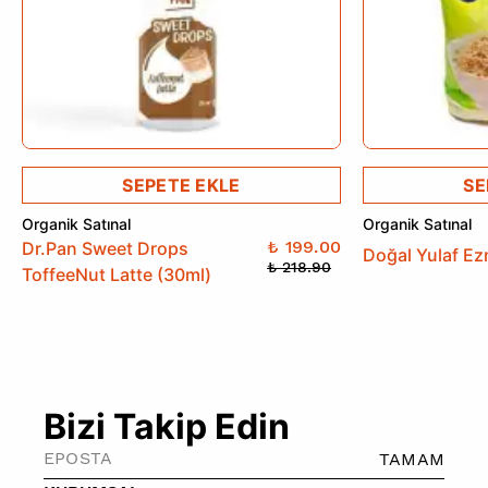
SEPETE EKLE
SE
Organik Satınal
Organik Satınal
₺ 199.00
Dr.Pan Sweet Drops
Doğal Yulaf Ez
₺ 218.90
ToffeeNut Latte (30ml)
Bizi Takip Edin
TAMAM