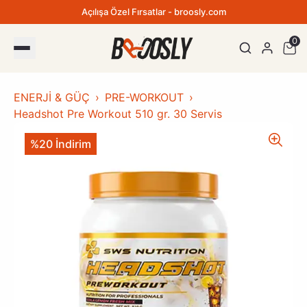
Açılışa Özel Fırsatlar - broosly.com
0
ENERJİ & GÜÇ
PRE-WORKOUT
Headshot Pre Workout 510 gr. 30 Servis
%20 İndirim