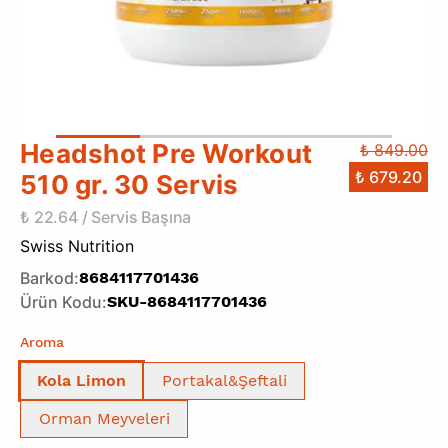
Headshot Pre Workout
₺ 849.00
₺ 679.20
510 gr. 30 Servis
₺ 22.64 / Servis Başına
Swiss Nutrition
Barkod
:
8684117701436
Ürün Kodu
:
SKU-8684117701436
Aroma
Kola Limon
Portakal&Şeftali
Orman Meyveleri