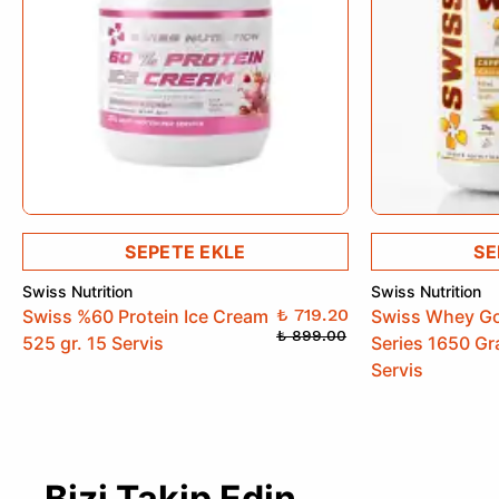
Kırmızı Kore Ginsengi Kök Ekstresi
Vitamin B3 (Niasin)
Vitamin B6 (Pridoksin Hidroklorür)
Hüperziya Ekstresi
Vitamin B12 (Siyanokobalamin)
SEPETE EKLE
SE
Swiss Nutrition
Swiss Nutrition
₺ 719.20
Swiss %60 Protein Ice Cream
Swiss Whey Go
₺ 899.00
525 gr. 15 Servis
Series 1650 Gr
Servis
Bizi Takip Edin