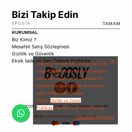
Bizi Takip Edin
TAMAM
KURUMSAL
Biz Kimiz ?
Mesafeli Satış Sözleşmesi
Gizlilik ve Güvenlik
Eksik İade ve Geri Ödeme Politikası
Alışveriş deneyiminizi iyileştirmek için
yasal düzenlemelere uygun çerezler
(cookies) kullanıyoruz.
Faturalarda
kullanılmak üzere Kimlik Numaranız
talep edilecektir.
Detaylı
bilgiye
Gizlilik ve Çerez
2025 BROOSLY.COM - Tüm hakları saklıdır
Politikası
sayfamızdan erişebilirsiniz.
ikas
tarafından desteklenmektedir.
Okudum Anladım