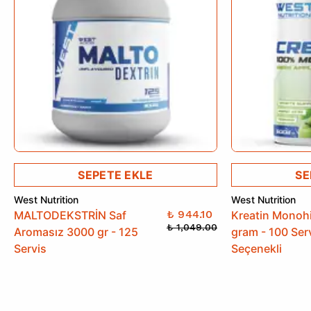
SEPETE EKLE
SE
West Nutrition
West Nutrition
₺ 944.10
MALTODEKSTRİN Saf
Kreatin Monoh
₺ 1,049.00
Aromasız 3000 gr - 125
gram - 100 Ser
Servis
Seçenekli