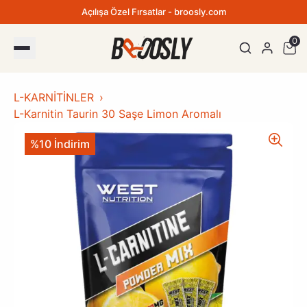
Açılışa Özel Fırsatlar - broosly.com
0
L-KARNİTİNLER
L-Karnitin Taurin 30 Saşe Limon Aromalı
%10 İndirim