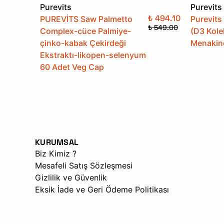
Purevits
Purevits
₺ 494.10
PUREVİTS Saw Palmetto
Purevits
₺ 549.00
Complex-cüce Palmiye-
(D3 Kole
çinko-kabak Çekirdeği
Menakin
Ekstraktı-likopen-selenyum
60 Adet Veg Cap
KURUMSAL
Biz Kimiz ?
Mesafeli Satış Sözleşmesi
Gizlilik ve Güvenlik
Eksik İade ve Geri Ödeme Politikası