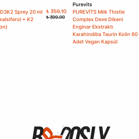
Purevits
₺ 359.10
 D3K2 Sprey 20 ml
PUREVİTS Milk Thistle
₺ 399.00
kalsiferol + K2
Complex Deve Dikeni
on)
Enginar Ekstraktı
Karahindiba Taurin Kolin 60
Adet Vegan Kapsül