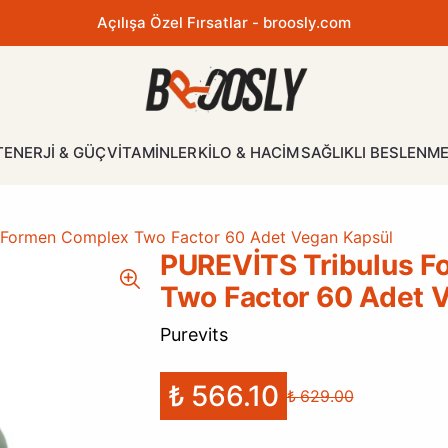
Açılışa Özel Fırsatlar - broosly.com
ATLAR
al
T
ENERJİ & GÜÇ
VİTAMİNLER
KİLO & HACİM
SAĞLIKLI BESLENM
LAR
 Formen Complex Two Factor 60 Adet Vegan Kapsül
PUREVİTS Tribulus 
Two Factor 60 Adet 
Purevits
₺ 566.10
₺ 629.00