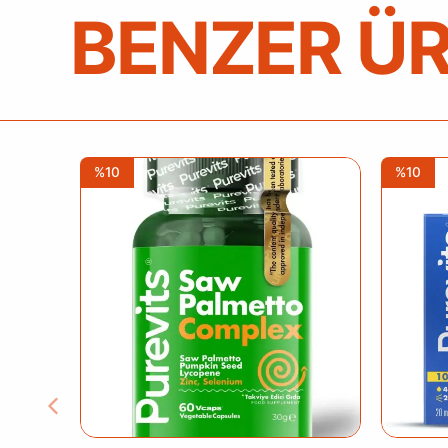
BENZER Ü
%10
%10