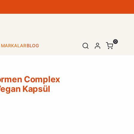
0
E
MARKALAR
BLOG
SEPET
(
0 Ürün
)
Formen Complex
Vegan Kapsül
Alışveriş sepetinizde hiçbir şey yok.
Alışverişe Başla