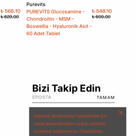
Purevits
Purevit
₺ 566.10
₺ 548.10
PUREVİTS Glucosamine -
PUREVİ
₺ 629.00
₺ 609.00
Chondroitin - MSM –
Magnez
Boswellia - Hyaluronik Asit -
Vitamin
60 Adet Tablet
Tablet
Bizi Takip Edin
TAMAM
Alışveriş deneyiminizi iyileştirmek için
yasal düzenlemelere uygun çerezler
(cookies) kullanıyoruz.
Faturalarda