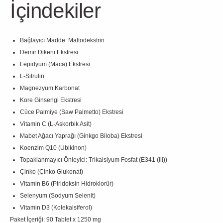
İçindekiler
Bağlayıcı Madde: Maltodekstrin
Demir Dikeni Ekstresi
Lepidyum (Maca) Ekstresi
L-Sitrulin
Magnezyum Karbonat
Kore Ginsengi Ekstresi
Cüce Palmiye (Saw Palmetto) Ekstresi
Vitamin C (L-Askorbik Asit)
Mabet Ağacı Yaprağı (Ginkgo Biloba) Ekstresi
Koenzim Q10 (Ubikinon)
Topaklanmayıcı Önleyici: Trikalsiyum Fosfat (E341 (iii))
Çinko (Çinko Glukonat)
Vitamin B6 (Piridoksin Hidroklorür)
Selenyum (Sodyum Selenit)
Vitamin D3 (Kolekalsiferol)
Paket İçeriği: 90 Tablet x 1250 mg