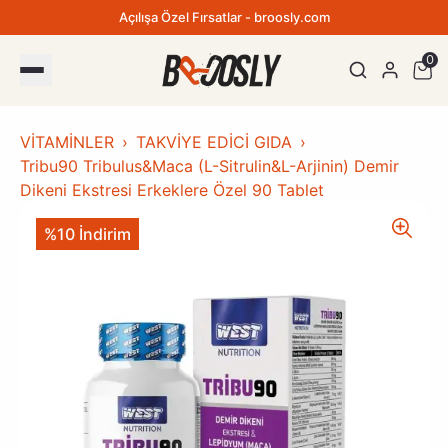
Açılışa Özel Fırsatlar - broosly.com
0
VİTAMİNLER
TAKVİYE EDİCİ GIDA
Tribu90 Tribulus&Maca (L-Sitrulin&L-Arjinin) Demir
Dikeni Ekstresi Erkeklere Özel 90 Tablet
%10 İndirim