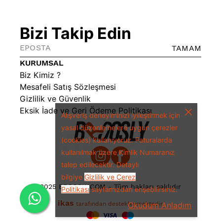
Bizi Takip Edin
TAMAM
KURUMSAL
Biz Kimiz ?
Mesafeli Satış Sözleşmesi
Gizlilik ve Güvenlik
Eksik İade ve Geri Ödeme Politikası
Alışveriş deneyiminizi iyileştirmek için
yasal düzenlemelere uygun çerezler
(cookies) kullanıyoruz.
Faturalarda
kullanılmak üzere Kimlik Numaranız
talep edilecektir.
Detaylı
bilgiye
Gizlilik ve Çerez
2025 BROOSLY.COM - Tüm hakları saklıdır
Politikası
sayfamızdan erişebilirsiniz.
ikas
tarafından desteklenmektedir.
Okudum Anladım