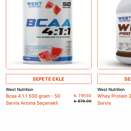
SEPETE EKLE
SE
West Nutrition
West Nutrition
₺ 791.10
Bcaa 4.1.1 500 gram - 50
Whey Protein 
₺ 879.00
Servis Aroma Seçenekli
Servis