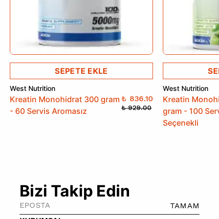
SEPETE EKLE
SE
West Nutrition
West Nutrition
₺ 836.10
Kreatin Monohidrat 300 gram
Kreatin Monoh
₺ 929.00
- 60 Servis Aromasız
gram - 100 Ser
Seçenekli
Bizi Takip Edin
TAMAM