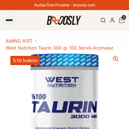
Açılışa Özel Fırsatlar - broosly.com
0
AMİNO ASİT
West Nutrition Taurin 300 gr 100 Servis Aromasız
%10 İndirim