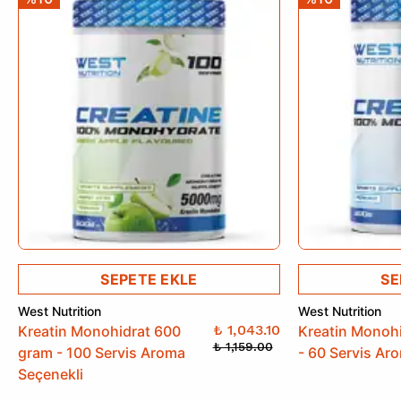
SEPETE EKLE
SE
West Nutrition
West Nutrition
₺ 1,043.10
Kreatin Monohidrat 600
Kreatin Monoh
₺ 1,159.00
gram - 100 Servis Aroma
- 60 Servis Ar
Seçenekli