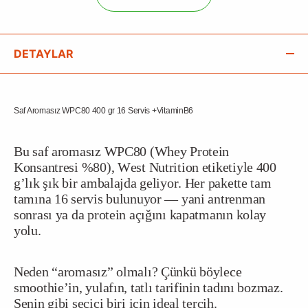
DETAYLAR
Saf Aromasız WPC80 400 gr 16 Servis +VitaminB6
Bu saf aromasız WPC80 (Whey Protein
Konsantresi %80), West Nutrition etiketiyle 400
g’lık şık bir ambalajda geliyor. Her pakette tam
tamına 16 servis bulunuyor — yani antrenman
sonrası ya da protein açığını kapatmanın kolay
yolu.
Neden “aromasız” olmalı? Çünkü böylece
smoothie’in, yulafın, tatlı tarifinin tadını bozmaz.
Senin gibi seçici biri için ideal tercih.