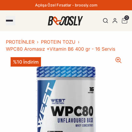
Açılışa Özel Fırsatlar - broosly.com
0
PROTEİNLER
PROTEIN TOZU
WPC80 Aromasız +Vitamin B6 400 gr - 16 Servis
%10 İndirim